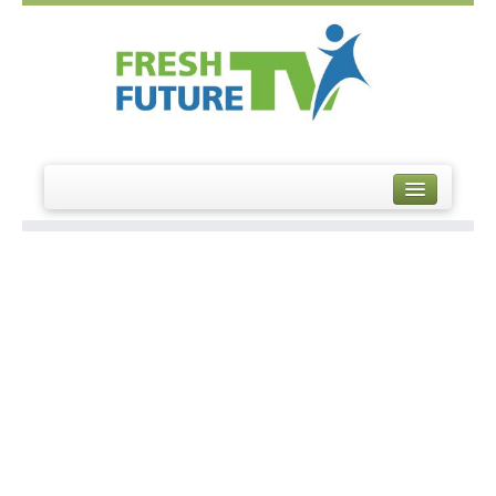
S
trategie
S
endungen
A
usbildungsplätze 2014
A
usbildungsplätze 2015
S
tudienplätze
M
edia Angebote
K
ontakt